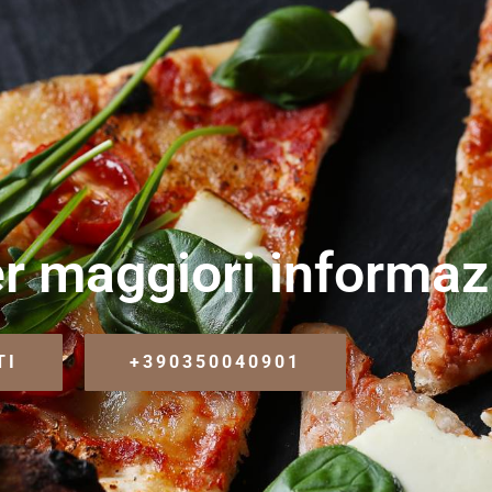
r maggiori informaz
TI
+390350040901