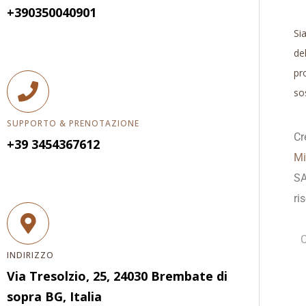
+390350040901
Si
de
pro
sos
SUPPORTO & PRENOTAZIONE
Cr
+39 3454367612
Mi
SA
ris
C
INDIRIZZO
Via Tresolzio, 25, 24030 Brembate di
sopra BG, Italia